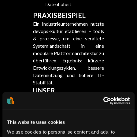
Datenhoheit
PRAXISBEISPIEL
Ein Industrieunternehmen nutzte
devops-kultur etablieren – tools
& prozesse, um eine veraltete
Systemlandschaft in eine
modulare Plattformarchitektur zu
überführen. Ergebnis: kürzere
Entwicklungszyklen, bessere
Datennutzung und höhere IT-
Stabilität.
UNSER
BERATUNGSANSATZ
Technologie- &
Architektur-Assessment
This website uses cookies
Zielbild & Roadmap
gemeinsam erarbeiten
We use cookies to personalise content and ads, to