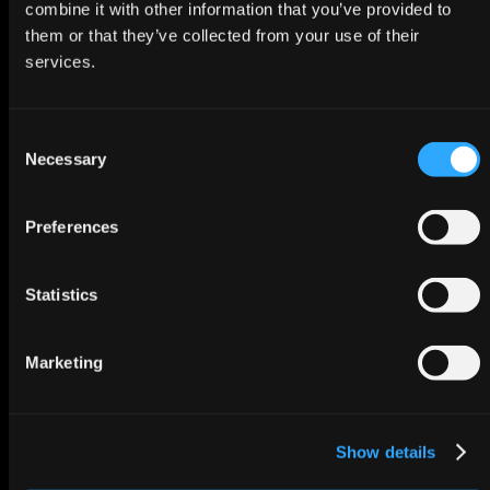
Toolauswahl & Proof of
combine it with other information that you’ve provided to
Concept
them or that they’ve collected from your use of their
Implementierung & Change-
services.
Begleitung
Wissenstransfer &
Weiterentwicklung
Consent
Necessary
Selection
FAZIT
Toolauswahl für
Preferences
Digitalisierungsvorhaben – Best
Practices ist kein Selbstzweck,
sondern die Basis für eine
Statistics
nachhaltige, skalierbare und
zukunftsorientierte Digitalisierung.
Wer jetzt strategisch investiert,
Marketing
profitiert langfristig.
Show details
Kontaktieren Sie uns!