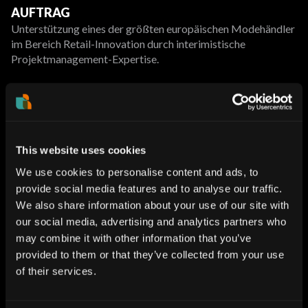
AUFTRAG
Unterstützung eines der größten europäischen Modehändler
im Bereich Retail-Innovation durch interimistische
Projektmanagement-Expertise.
SITUATION
Der Kunde suchte eine Lösung, um neue
Einzelhandelsinnovationen effizienter zu bewerten, zu
verwalten und in die Omnichannel-Strategie zu integrieren.
This website uses cookies
We use cookies to personalise content and ads, to
provide social media features and to analyse our traffic.
UNSER VORGEHEN
We also share information about your use of our site with
Wir übernahmen interimistisch das Projektmanagement und
our social media, advertising and analytics partners who
strukturierten die Projektorganisation und -kommunikation
may combine it with other information that you’ve
neu.
Zusätzlich implementierten wir neue Tools und Frameworks
provided to them or that they’ve collected from your use
zur Bewertung und Verwaltung von Innovationsideen.
of their services.
In Workshops mit internen Stakeholdern arbeiteten wir eng
mit verschiedenen Abteilungen zusammen und unterstützten