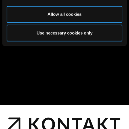
Das Programm führte zu einer
messbaren
Allow all cookies
Produktivitätssteigerung
,
besserer Transparenz
und
nachhaltigem Erfolg
im
Order-to-Cash-Prozess
.
Use necessary cookies only
KONTAKT