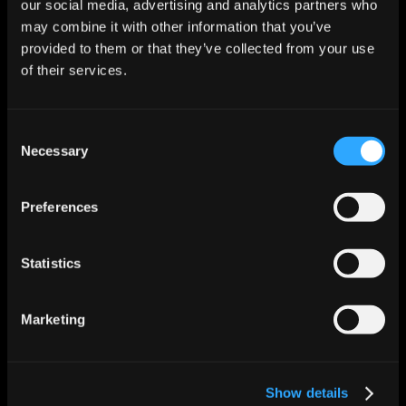
our social media, advertising and analytics partners who
Projektpläne
und
Leistungskennzahlen
, um
Einsparpotenziale
aufzudecken.
may combine it with other information that you’ve
Führungssupport
: Einrichtung klarer
provided to them or that they’ve collected from your use
Kommunikationskanäle
zwischen
Arbeitsbereichen
und
of their services.
Führungsebene
, um
gezielte Unterstützung
sicherzustellen.
Consent
Necessary
Selection
ERGEBNISSE
Erhöhte Transparenz
:
Regelmäßige Einblicke
für
die
Führungsebene
(inkl. CEO/CFO) zur
Preferences
Überwachung des Fortschritts
.
Verbesserte Qualität und Produktivität
:
Statistics
Optimierte Pläne
führten zu
höherer Effizienz
und
Einsparungen
.
Proaktives Risikomanagement
:
Frühzeitige
Marketing
Risikoerkennung
reduzierte
Störungen
im
Projektverlauf.
Stärkere Führungssupport
: Die
Führung
konnte
gezielte Maßnahmen
ergreifen und die
Show details
Arbeitsbereiche aktiv unterstützen
.