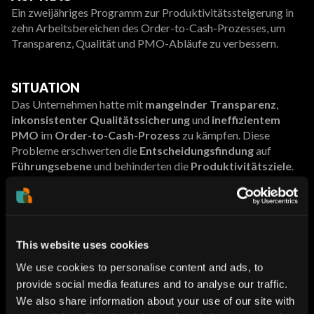
Ein zweijähriges Programm zur Produktivitätssteigerung in
zehn Arbeitsbereichen des Order-to-Cash-Prozesses, um
Transparenz, Qualität und PMO-Abläufe zu verbessern.
SITUATION
Das Unternehmen hatte mit
mangelnder Transparenz
,
inkonsistenter Qualitätssicherung
und
ineffizientem
PMO
im
Order-to-Cash-Prozess
zu kämpfen. Diese
Probleme erschwerten die
Entscheidungsfindung
auf
Führungsebene
und behinderten die
Produktivitätsziele
.
UNSER VORGEHEN
Berichterstattung und Kommunikation
: Etablierung
eines
strukturierten Kommunikationsrahmens
mit
This website uses cookies
Statusberichten
,
Präsentationen
und
Meetingplänen
.
We use cookies to personalise content and ads, to
Risikomanagement
: Einführung eines
Frameworks
, um
provide social media features and to analyse our traffic.
Risiken frühzeitig zu erkennen und zu mindern
.
We also share information about your use of our site with
Qualitätssicherung
: Strenge
Prüfung der