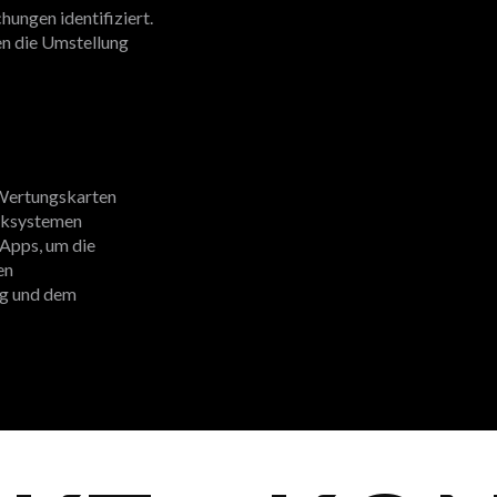
ungen identifiziert.
en die Umstellung
 Wertungskarten
iksystemen
Apps, um die
en
ng und dem