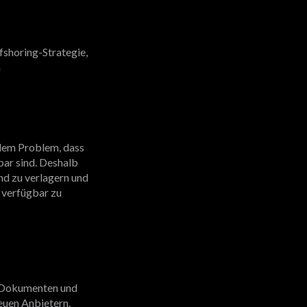
shoring-Strategie,
h
 dem Problem, dass
ar sind. Deshalb
and zu verlagern und
 verfügbar zu
P-Dokumenten und
euen Anbietern.