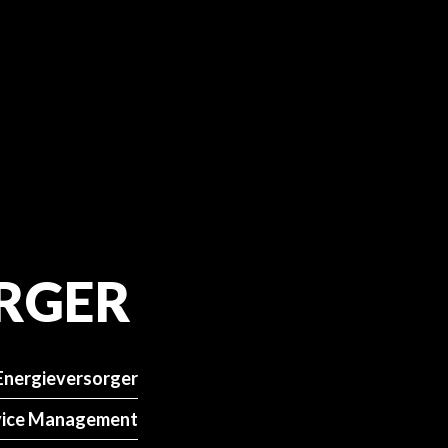
RGER
Energieversorger
vice Management