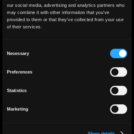
Tool-Auswahl & Einführung
our social media, advertising and analytics partners who
(z. B. RPA, BPMN, Figma,
may combine it with other information that you’ve
Jira)
provided to them or that they’ve collected from your use
Agile Umsetzung &
of their services.
kontinuierliche
Verbesserung
Skalierung & Transfer in
Consent
andere
Necessary
Selection
Unternehmensbereiche
FAZIT
Preferences
UX/UI in der digitalen
Produktentwicklung ist mehr als
Statistics
Methodik – es ist ein integrierter
Ansatz, um Unternehmen digital
fit zu machen. Wer
Marketing
Nutzerbedürfnisse versteht und
Prozesse beherrscht, sichert sich
einen nachhaltigen
Show details