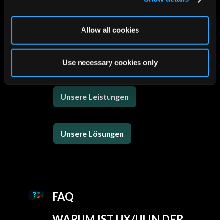
Wettbewerbsvorteil.
Allow all cookies
Kontaktieren Sie
uns!
Use necessary cookies only
Unsere Leistungen
Unsere Lösungen
FAQ
WARUM IST UX/UI IN DER