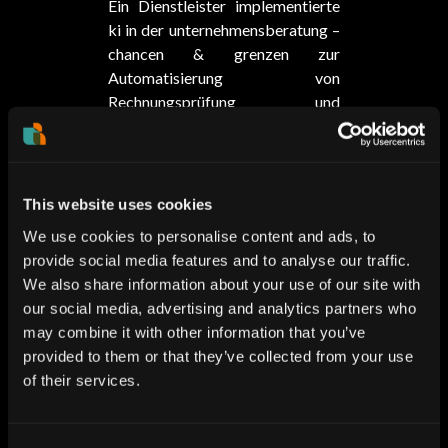
Ein Dienstleister implementierte
ki in der unternehmensberatung –
chancen & grenzen zur
Automatisierung von
Rechnungsprüfung und
Dokumentenverarbeitung.
Ergebnis: schnellere Abläufe,
geringere Fehlerquote und mehr
Zeit für Kundenservice.
This website uses cookies
UNSER
We use cookies to personalise content and ads, to
BERATUNGSANSATZ
provide social media features and to analyse our traffic.
Use Case-Identifikation &
We also share information about your use of our site with
Zielbilddefinition
our social media, advertising and analytics partners who
Datenanalyse &
may combine it with other information that you’ve
Technologieauswahl
provided to them or that they’ve collected from your use
Proof of Concept & MVP-
of their services.
Entwicklung
Skalierung & Change