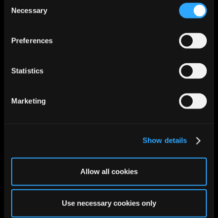
Management
Consent
Necessary
Governance &
Selection
Erfolgsmessung
FAZIT
Preferences
KI in der Unternehmensberatung
– Chancen & Grenzen ist kein
Statistics
Hype, sondern strategischer
Hebel für digitale Effizienz.
Marketing
Entscheidend sind klare Ziele,
passende Tools und ein
schrittweises Vorgehen.
Show details
Kontaktieren Sie
Allow all cookies
uns!
Use necessary cookies only