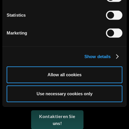
die Verankerung im
Strategieprozess des
Statistics
Unternehmens.
FAZIT
Marketing
Ideenmanagement – Strukturen
für nachhaltige Innovation ist ein
wertvoller Hebel, um aus guten
Ideen tragfähige Innovationen zu
Show details
machen. Mit dem richtigen
Mindset, klarer Methodik und
Allow all cookies
konsequenter Umsetzung
entsteht echter Mehrwert – für
Kunden und Unternehmen.
Use necessary cookies only
Kontaktieren Sie
uns!