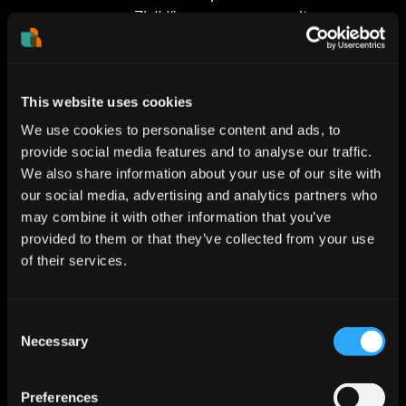
Zielklärung mit
Führungskräften
Durchführung von Ideation-
Workshops (z. B. Design
Thinking)
This website uses cookies
Auswahl und Priorisierung
We use cookies to personalise content and ads, to
relevanter Ideen
provide social media features and to analyse our traffic.
Prototyping, Testing,
We also share information about your use of our site with
Iteration
our social media, advertising and analytics partners who
Business Case Entwicklung
may combine it with other information that you’ve
& Skalierung
provided to them or that they’ve collected from your use
of their services.
BEST PRACTICES
Erfolgreiche Innovationsprojekte
zeichnen sich durch
Consent
interdisziplinäre Teams, eine hohe
Necessary
Selection
Toleranz gegenüber Scheitern,
und die frühe Einbindung realer
Preferences
Nutzer:innen aus. Wichtig ist auch