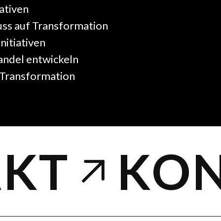
iativen
luss auf Transformation
Initiativen
andel entwickeln
n Transformation
KT
KON