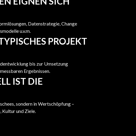
N EIGNEN SICH
formlösungen, Datenstrategie, Change
smodelle u.v.m.
 TYPISCHES PROJEKT
ildentwicklung bis zur Umsetzung
t messbaren Ergebnissen.
LL IST DIE
ischees, sondern in Wertschöpfung –
 Kultur und Ziele.