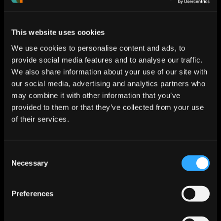
Workshops (z. B. Design
Thinking)
Auswahl und Priorisierung
This website uses cookies
relevanter Ideen
Prototyping, Testing,
We use cookies to personalise content and ads, to
Iteration
provide social media features and to analyse our traffic.
Business Case Entwicklung
We also share information about your use of our site with
& Skalierung
our social media, advertising and analytics partners who
may combine it with other information that you’ve
BEST PRACTICES
provided to them or that they’ve collected from your use
Erfolgreiche Innovationsprojekte
of their services.
zeichnen sich durch
interdisziplinäre Teams, eine hohe
Toleranz gegenüber Scheitern,
Consent
und die frühe Einbindung realer
Necessary
Selection
Nutzer:innen aus. Wichtig ist auch
die Verankerung im
Preferences
Strategieprozess des
Unternehmens.