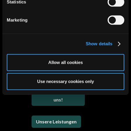
FAZIT
Statistics
Agile Ideation Formate –
Workshops & Sprints ist ein
Marketing
wertvoller Hebel, um aus guten
Ideen tragfähige Innovationen zu
machen. Mit dem richtigen
Show details
Mindset, klarer Methodik und
konsequenter Umsetzung
entsteht echter Mehrwert – für
Allow all cookies
Kunden und Unternehmen.
Use necessary cookies only
Kontaktieren Sie
uns!
Unsere Leistungen