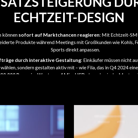
SATZSTEIGERUNG DU
ECHTZEIT-DESIGN
 können
sofort auf Marktchancen reagieren
: Mit Echtzeit-SM
iderte Produkte während Meetings mit Großkunden wie Kohls, F
Sports direkt anpassen.
träge durch interaktive Gestaltung
: Einkäufer müssen nicht au
wählen, sondern gestalten aktiv mit – wie Fila, das in Q4 2024 ein
00.000 Paare im Wert von 4 Mio. USD
ohne physische Muster si