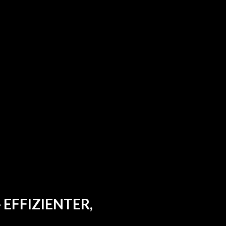
CE
...
ng
Effiziente Datenfreigabe
3D-Visualisierungen
Dynamische Kollektionsansichten
t
EFFIZIENTER,