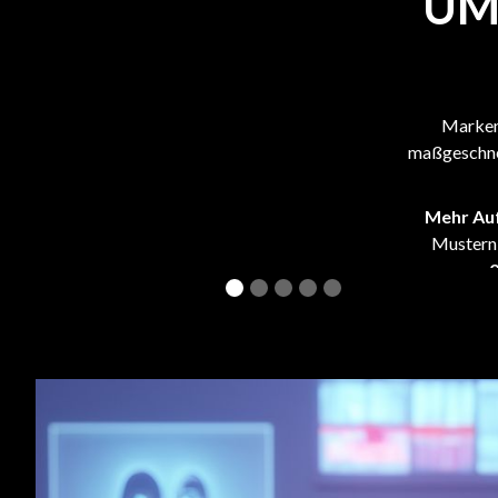
UM
Marken
maßgeschne
Mehr Auf
Mustern 
2