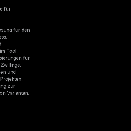
e für
ösung für den
ss.
d
im Tool.
isierungen für
Zwillinge.
ren und
Projekten.
ung zur
von Varianten.