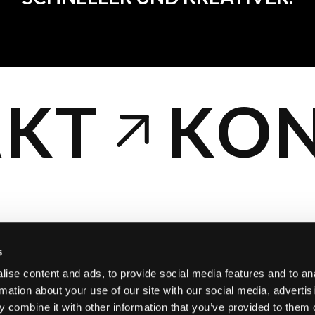
KT
KON
s
ise content and ads, to provide social media features and to an
rmation about your use of our site with our social media, advertis
E
LEISTUNGEN
LÖSUNGEN
UNTERNEHMEN
KONTAKT
WISSE
 combine it with other information that you’ve provided to them o