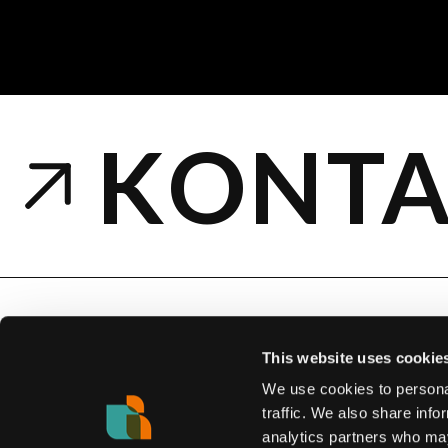
KONTA
This website uses cookie
We use cookies to personal
traffic. We also share info
PROJEKT
analytics partners who may