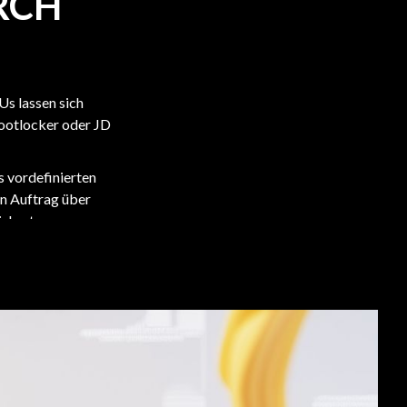
RCH
MA
Us lassen sich
Ke
ootlocker oder JD
U
s vordefinierten
en Auftrag über
cherte.