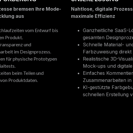
zesse bremsen Ihre Mode-
Nahtlose, digitale Prozess
cklung aus
maximale Effizienz
hlaufzeiten vom Entwurf bis
Ganzheitliche SaaS-L
en Produkt.
gesamten Designproze
Transparenz und
Schnelle Material- un
rbeit im Designprozess.
Farbzuweisung direkt 
en für physische Prototypen
Realistische 3D-Visual
altests.
Mock-ups und digitale 
eiten beim Teilen und
Einfaches Kommentie
 von Produktdaten.
Zusammenarbeiten in 
KI-gestützte Farbgeb
schnellen Erstellung 