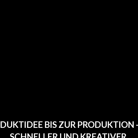
UMSETZUNG & SERVI
Ganzheitliche SaaS-Lösu
Schnelle Material- und
Farbzuweisung
Nahtlose Zusammenarbei
DUKTIDEE BIS ZUR PRODUKTION - 
SCHNELLER UND KREATIVER.