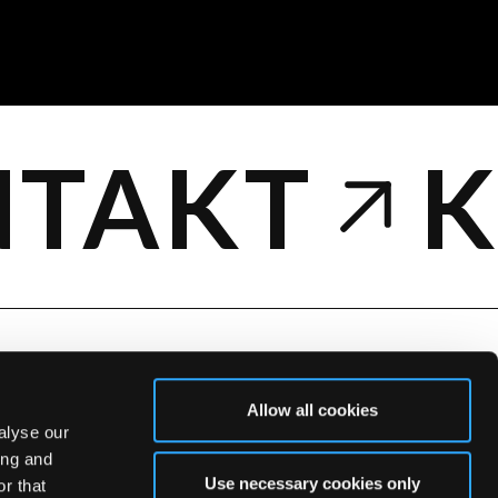
TAKT
K
Allow all cookies
alyse our
ing and
N
KARRIERE
Use necessary cookies only
r that