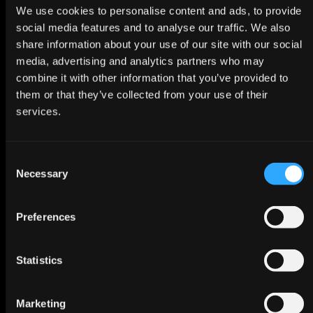
We use cookies to personalise content and ads, to provide
Business Model Canvas – Strategien,
social media features and to analyse our traffic. We also
Praxisbeispiele & Umsetzung
share information about your use of our site with our social
Strategie vs. Taktik im Business –
media, advertising and analytics partners who may
Strategien, Praxisbeispiele & Umsetzung
combine it with other information that you’ve provided to
Wertangebote definieren (Value
them or that they’ve collected from your use of their
Proposition) – Strategien, Praxisbeispiele
services.
& Umsetzung
Strategische Differenzierung – Strategien,
Consent
Praxisbeispiele & Umsetzung
Necessary
Selection
Disruptive Geschäftsmodelle – Strategien,
Praxisbeispiele & Umsetzung
Preferences
Go-to-Market-Strategien – Strategien,
Praxisbeispiele & Umsetzung
Statistics
Strategische Roadmaps – Strategien,
Praxisbeispiele & Umsetzung
Marketing